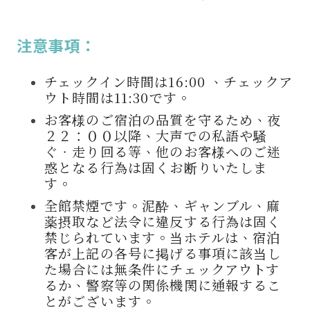
注意事項：
チェックイン時間は16:00 、チェックア
ウト時間は11:30です。
お客様のご宿泊の品質を守るため、夜
２２：００以降、大声での私語や騒
ぐ‧走り回る等、他のお客様へのご迷
惑となる行為は固くお断りいたしま
す。
全館禁煙です。泥酔、ギャンブル、麻
薬摂取など
法令に違反する行為
は固く
禁じられています。
当ホテルは、宿泊
客が上記の各号に掲げる事項に該当し
た場合には
無条件にチェックアウトす
るか、
警察等の関係機関に通報するこ
とがございます。