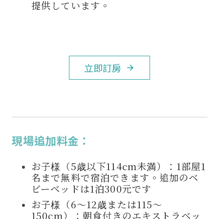
提供しています。
立即訂房
arrow_forward
現場追加料金：
お子様（5歳以下114cm未満）：1部屋1
名まで無料で宿泊できます。
追加のベ
ビーベッドは1泊300元です
お子様（6〜12歳または115〜
150cm）：朝食付きのエキストラベッ