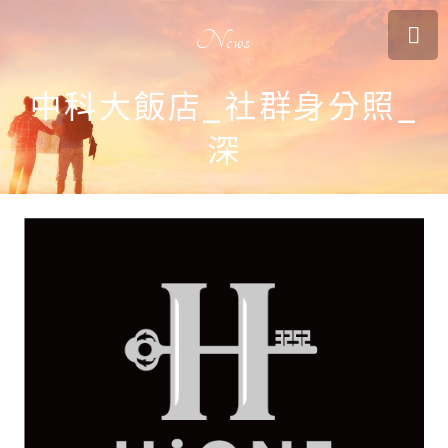
News
中科大飯店_社群身分照_
深