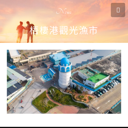
News
梧棲港觀光漁市