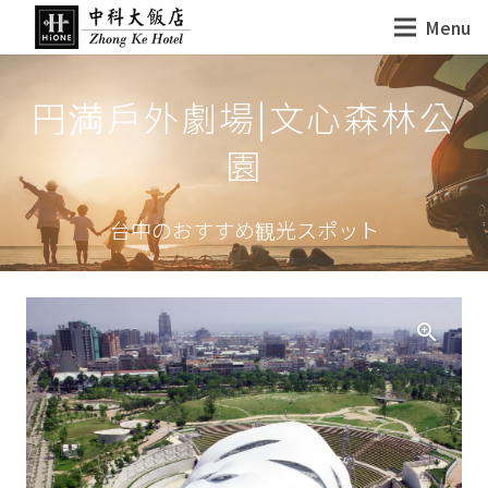
Menu
円満戶外劇場|文心森林公
園
台中のおすすめ観光スポット