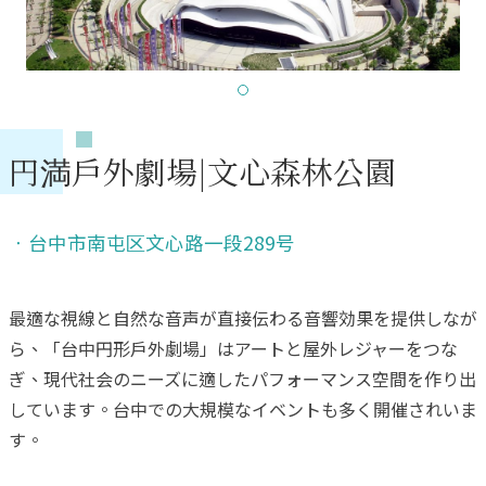
円満戶外劇場|
文心
森林公園
．
台中市南屯区文心路一段289号
最適な視線と自然な音声が直接伝わる音響効果を提供しなが
ら、「台中円形戶外劇場」はアートと屋外レジャーをつな
ぎ、現代社会のニーズに適したパフォーマンス空間を作り出
しています。台中での大規模なイベントも多く開催されいま
す。