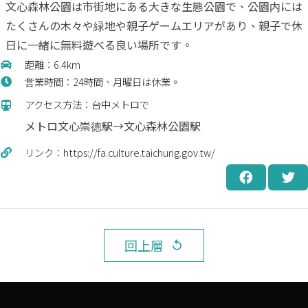
文心
森林公園は市街地にある大きな生態公園で、公園内には
たくさんの木々や緑地や親子ゲームエリアがあり、親子で休
日に一緒に無料遊べる良い場所です。
距離：6.4km
営業時間：24時間、月曜日は休業。
アクセス方法：台中メトロで
メトロ文心崇徳駅→
文心
森林公園駅
リンク：https://fa.culture.taichung.gov.tw/
回上層
replay