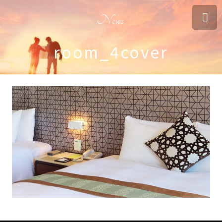
News
room_4cover