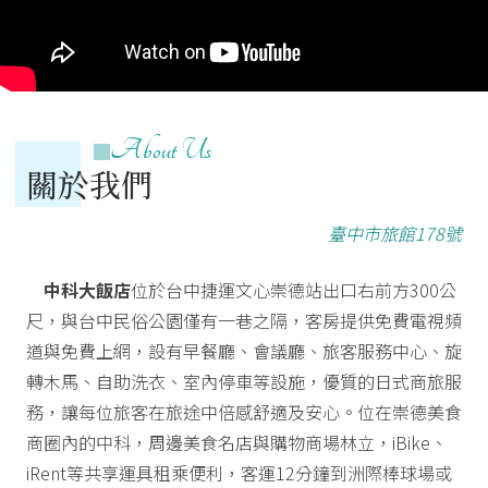
About Us
關於我們
臺中市旅館178號
中科大飯店
位於台中捷運文心崇德站出口右前方300公
尺，與台中民俗公園僅有一巷之隔，客房提供免費電視頻
道與免費上網，設有早餐廳、會議廳、旅客服務中心、旋
轉木馬、自助洗衣、室內停車等設施，優質的日式商旅服
務，讓每位旅客在旅途中倍感舒適及安心。位在崇德美食
商圈內的中科，周邊美食名店與購物商場林立，iBike、
iRent等共享運具租乘便利，客運12分鐘到洲際棒球場或