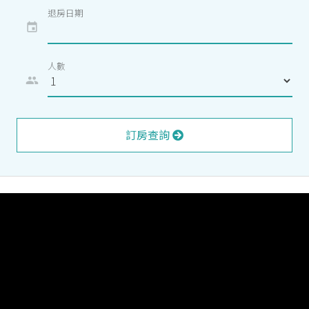
退房日期
event
人數
people
訂房查詢