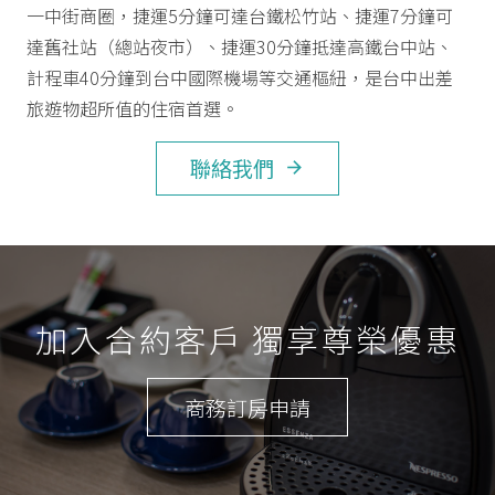
一中街商圈，捷運5分鐘可達台鐵松竹站、捷運7分鐘可
達舊社站（總站夜市）、捷運30分鐘抵達高鐵台中站、
計程車40分鐘到台中國際機場等交通樞紐，是台中出差
旅遊物超所值的住宿首選。
聯絡我們
arrow_forward
加入合約客戶 獨享尊榮優惠
商務訂房申請