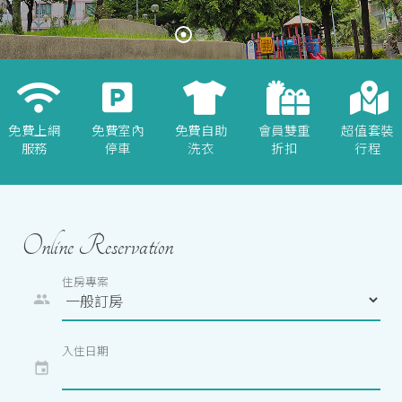
免費上網
免費室內
免費自助
會員雙重
超值套裝
服務
停車
洗衣
折扣
行程
Online Reservation
住房專案
people
入住日期
event