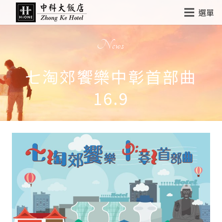
選單
News
七淘郊饗樂中彰首部曲
16.9