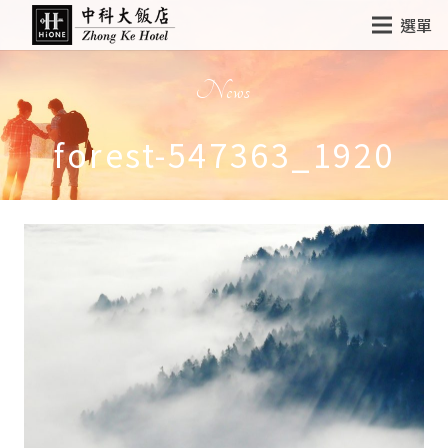
選單
News
forest-547363_1920