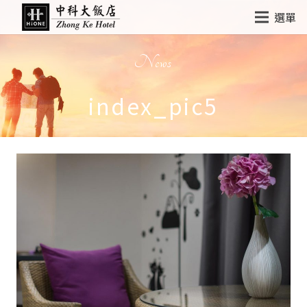
選單
News
index_pic5