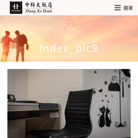
選單
News
index_pic9