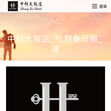
選單
News
中科大飯店_社群身分照_
深