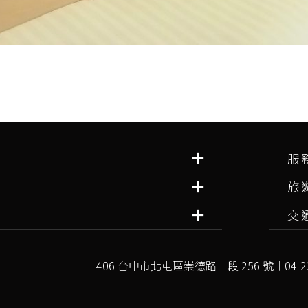
服
旅
交
406 台中市北屯區崇德路二段 256 號︱04-22