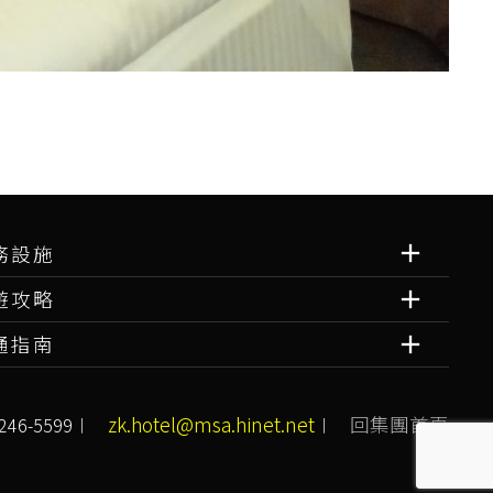
務設施
遊攻略
通指南
zk.hotel@msa.hinet.net
回集團首頁
46-5599︱
︱