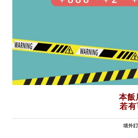
本飯
若有
境外訂