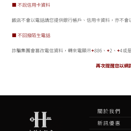
■ 不說信用卡資料
飯店不會以電話請您提供銀行帳戶、信用卡資料，亦不會
■ 不回撥陌生電話
詐騙集團會篡改電信資料，轉來電顯示
+
886、
+
2、
+
4或
再次提醒您以網
關於我們
新訊優惠