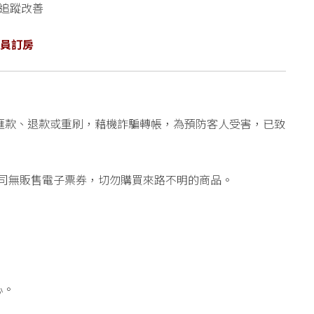
追蹤改善
員訂房
匯款、退款或重刷，藉機詐騙轉帳，為預防客人受害，已致
司無販售電子票券，切勿購買來路不明的商品。
心。