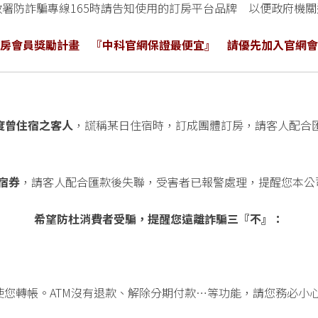
政署防詐騙專線165時請告知使用的訂房平台品牌 以便政府機關
房會員獎勵計畫 『中科官網保證最便宜』 請優先加入官網會
年度曾住宿之客人
，謊稱某日住宿時，訂成團體訂房，請客人配合
宿券
，請客人配合匯款後失聯，受害者已報警處理，提醒您本公
希望防杜消費者受騙，提醒您遠離詐騙三『不』：
使您轉帳。ATM沒有退款、解除分期付款…等功能，請您務必小