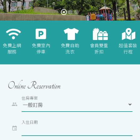
免費上網
免費室內
免費自助
會員雙重
超值套裝
服務
停車
洗衣
折扣
行程
Online Reservation
住房專案
people
入住日期
event