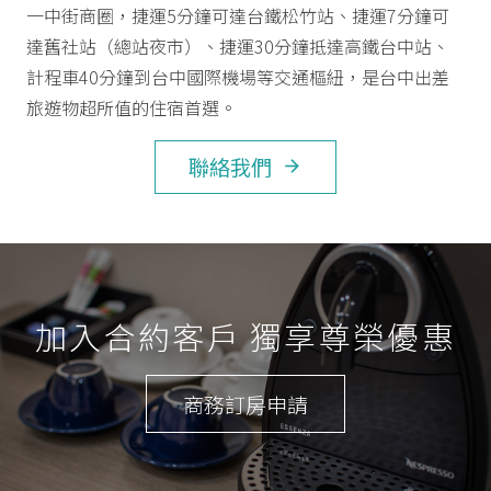
一中街商圈，捷運5分鐘可達台鐵松竹站、捷運7分鐘可
達舊社站（總站夜市）、捷運30分鐘抵達高鐵台中站、
計程車40分鐘到台中國際機場等交通樞紐，是台中出差
旅遊物超所值的住宿首選。
聯絡我們
arrow_forward
加入合約客戶 獨享尊榮優惠
商務訂房申請