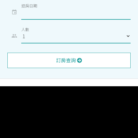
退房日期
event
人數
people
訂房查詢