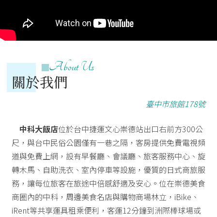
About Us
關於我們
臺中市旅館178號
中科大飯店
位於台中捷運文心崇德站出口右前方300公
尺，與台中民俗公園僅有一巷之隔，客房提供免費電視頻
道與免費上網，設有早餐廳、會議廳、旅客服務中心、旋
轉木馬、自助洗衣、室內停車等設施，優質的日式商旅服
務，讓每位旅客在旅途中倍感舒適及安心。位在崇德美食
商圈內的中科，周邊美食名店與購物商場林立，iBike、
iRent等共享運具租乘便利，客運12分鐘到洲際棒球場或