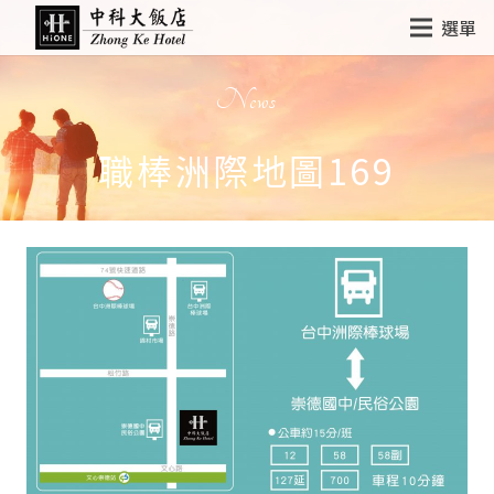
選單
News
職棒洲際地圖169