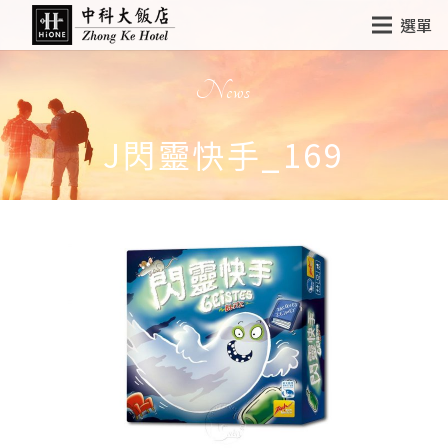
選單
News
J閃靈快手_169