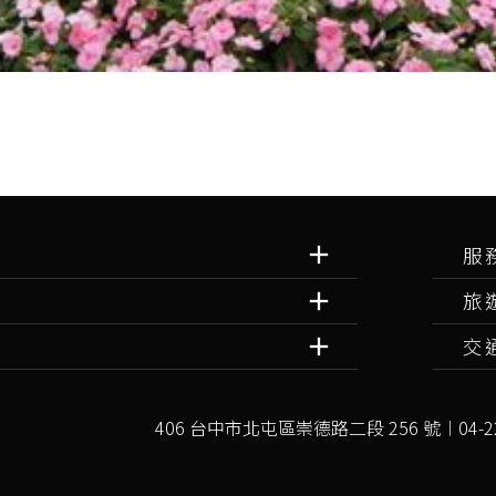
服
旅
交
406 台中市北屯區崇德路二段 256 號︱04-22