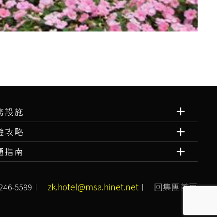
務設施
遊攻略
通指南
zk.hotel@msa.hinet.net
回集團首頁
46-5599︱
︱