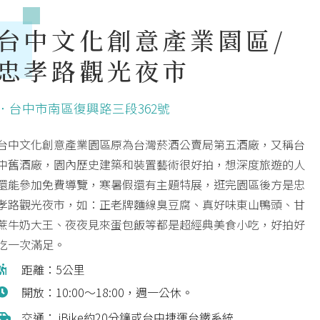
台中文化創意產業園區/
忠孝路觀光夜市
．台中市南區復興路三段362號
台中文化創意產業園區原為台灣菸酒公賣局第五酒廠，又稱台
中舊酒廠，園內歷史建築和裝置藝術很好拍，想深度旅遊的人
還能參加免費導覽，寒暑假還有主題特展，逛完園區後方是忠
孝路觀光夜市，如：正老牌麵線臭豆腐、真好味東山鴨頭、甘
蔗牛奶大王、夜夜見來蛋包飯等都是超經典美食小吃，好拍好
吃一次滿足。
距離：5公里
開放：10:00～18:00，週一公休。
交通： iBike約20分鐘或台中捷運台鐵系統