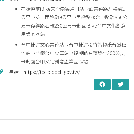
在捷運前iBike文心崇德路口站→面崇德路左轉騎2
公里→接三民路騎9公里→民權路接台中路騎850公
尺→復興路右轉230公尺→對面iBike台中文化創意
產業園區站
台中捷運文心崇德站→台中捷運松竹站轉乘台鐵松
竹站→台鐵台中火車站→復興路右轉步行800公尺
→對面台中文化創意產業園區站
連結：https://tccip.boch.gov.tw/