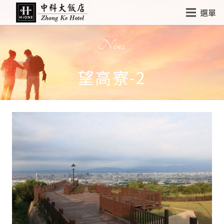
選單
News
望高寮-2