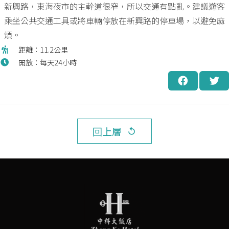
新興路，東海夜市的主幹道很窄，所以交通有點亂。建議遊客
乘坐公共交通工具或將車輛停放在新興路的停車場，以避免麻
煩。
距離：11.2公里
開放：每天24小時
回上層
replay