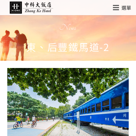
選單
News
東、后豐鐵馬道-2