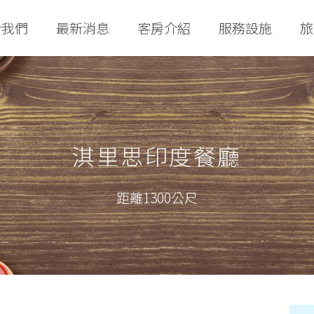
於我們
最新消息
客房介紹
服務設施
旅
淇里思印度餐廳
距離1300公尺