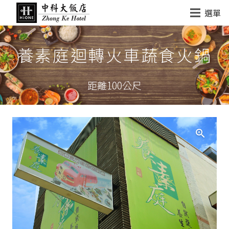
選單
養素庭迴轉火車蔬食火鍋
距離100公尺