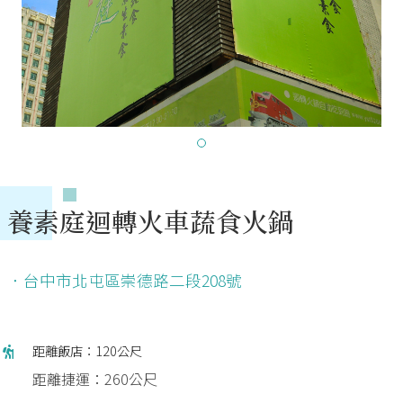
養素庭迴轉火車蔬食火鍋
．台中市北屯區崇德路二段208號
距離飯店：120公尺
距離捷運：260公尺