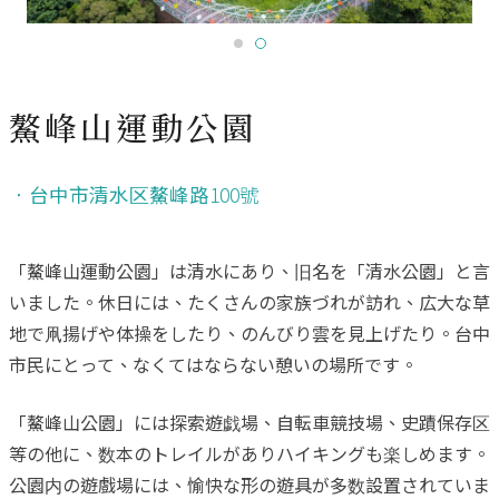
鰲峰山運動公園
．
台中市清水区鰲峰路
100號
「鰲峰山運動公園」は清水にあり、旧名を「清水公園」と言
いました。休日には、たくさんの家族づれが訪れ、広大な草
地で凧揚げや体操をしたり、のんびり雲を見上げたり。台中
市民にとって、なくてはならない憩いの場所です。
「鰲峰山公園」には探索遊戯場、自転車競技場、史蹟保存区
等の他に、数本のトレイルがありハイキングも楽しめます。
公園内の遊戲場には、愉快な形の遊具が多数設置されていま