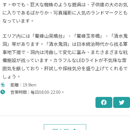
す。中でも、巨大な蜘蛛のような遊具は、子供達の大のお気
に入りであるばかりか、写真撮影に人気のランドマークとも
なっています。
エリア内には「鰲峰山見晴台」、「鰲峰玉帯橋」、「清水鬼
洞」等があります。「清水鬼洞」は日本統治時代から残る軍
事地下道で、洞内は湾曲して変化に富み、またさまざまな戦
備施設が残っています。カラフルなLEDライトが不気味な雰
囲気を醸しており、肝試しや探検気分を盛り上げてくれるで
しょう。
距離：19.9km
営業時間：毎日08:00-22:00。