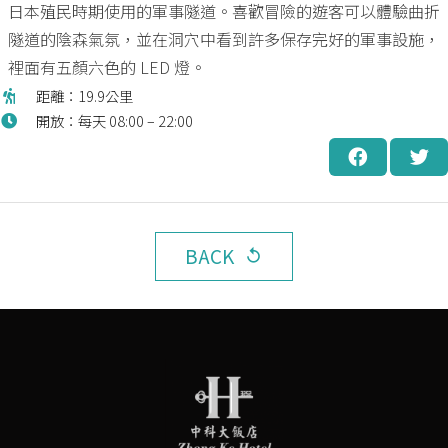
日本殖民時期使用的軍事隧道。喜歡冒險的遊客可以體驗曲折
隧道的陰森氣氛，並在洞穴中看到許多保存完好的軍事設施，
裡面有五顏六色的 LED 燈。
距離：19.9公里
開放：每天 08:00 – 22:00
BACK
replay