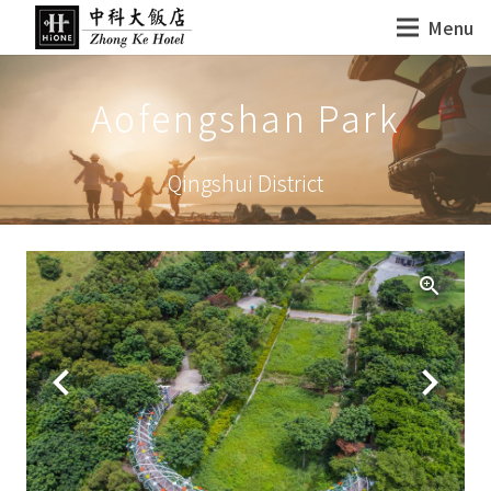
Menu
Aofengshan Park
Qingshui District