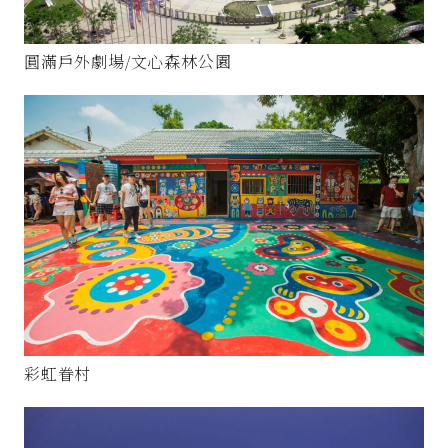
圓滿戶外劇場/文心森林公園
彩虹眷村