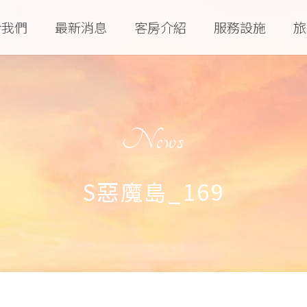
於我們
最新消息
客房介紹
服務設施
旅
News
S惡魔島_169