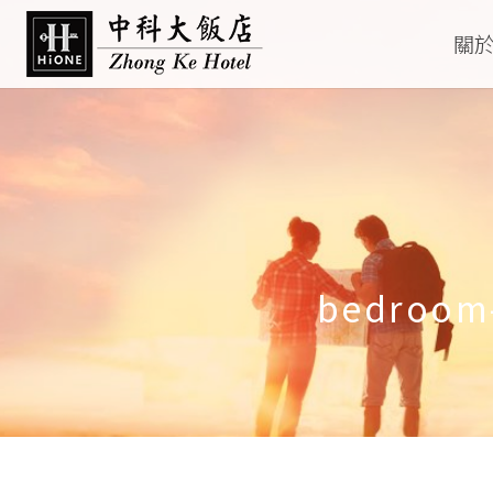
關
bedroom-