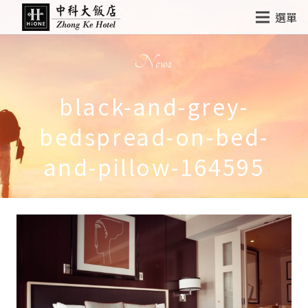
選單
News
black-and-grey-
bedspread-on-bed-
and-pillow-164595