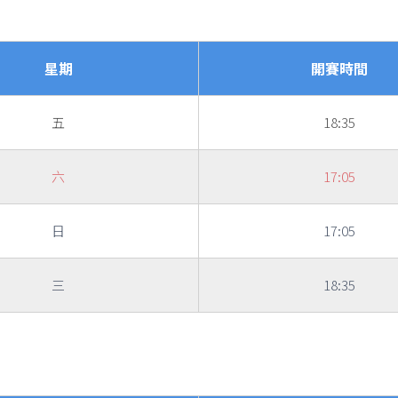
星期
開賽時間
五
18:35
六
17:05
日
17:05
三
18:35