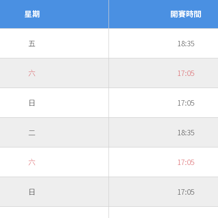
星期
開賽時間
五
18:35
六
17:05
日
17:05
二
18:35
六
17:05
日
17:05