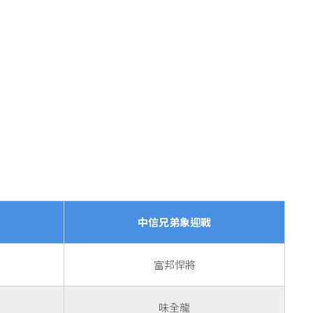
中信兄弟象迎戰
富邦悍將
味全龍