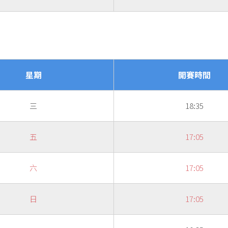
星期
開賽時間
三
18:35
五
17:05
六
17:05
日
17:05