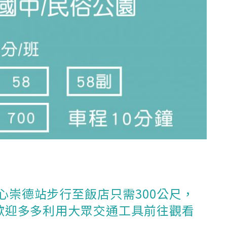
崇德站步行至飯店只需300公尺，
歡迎多多利用大眾交通工具前往觀看