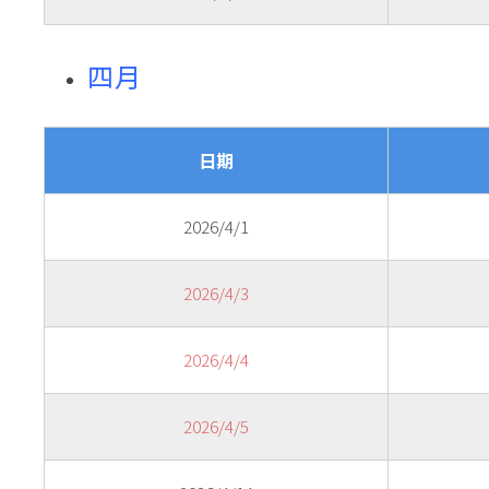
四月
日期
2026/4/1
2026/4/3
2026/4/4
2026/4/5