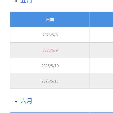
日期
2026/5/8
2026/5/9
2026/5/10
2026/5/13
六月