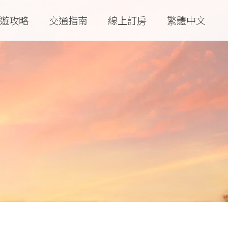
遊攻略
交通指南
線上訂房
繁體中文