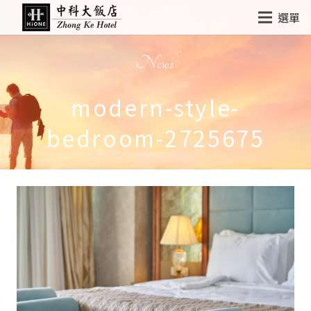
選單
News
modern-style-
bedroom-2725675