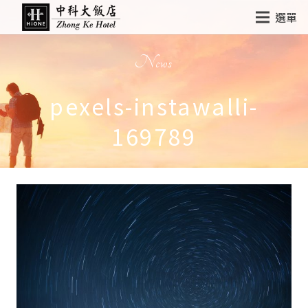
選單
News
pexels-instawalli-
169789