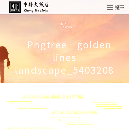
選單
News
—Pngtree—golden
lines
landscape_5403208