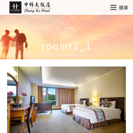
選單
News
roomt2_1