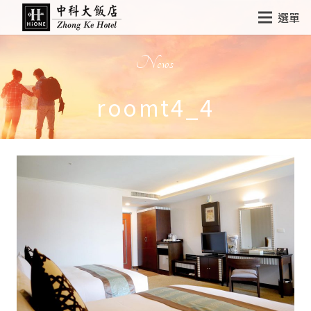
選單
News
roomt4_4