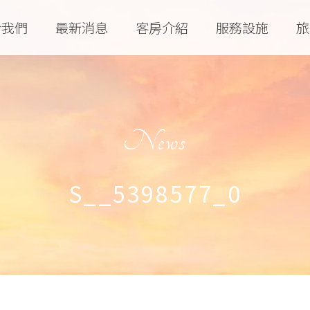
於我們
最新消息
客房介紹
服務設施
旅
News
S__5398577_0