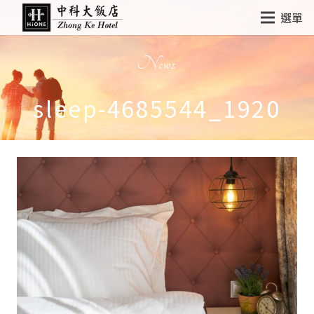
選單
News
sleep-4685544_1920