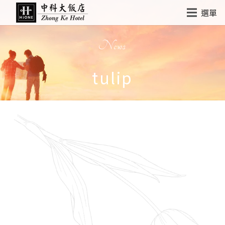
選單
News
tulip