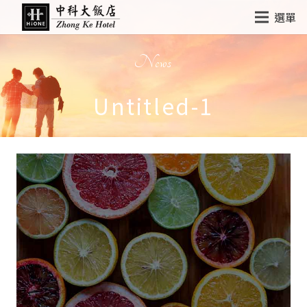
選單
News
Untitled-1