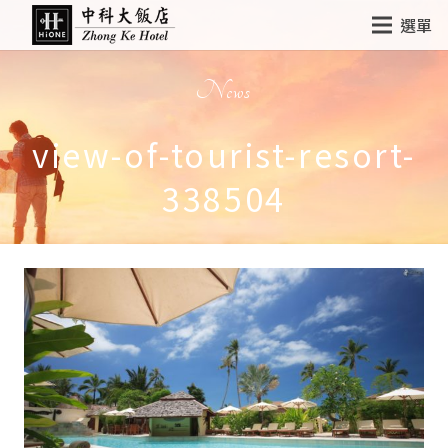
選單
News
view-of-tourist-resort-
338504